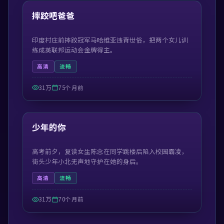
热门
摔跤吧爸爸
印度村庄前摔跤冠军马哈维亚违背世俗，把两个女儿训
练成英联邦运动会金牌得主。
高清
流畅
31万
75个月前
99:23
热门
少年的你
高考前夕，复读女生陈念在同学跳楼后陷入校园霸凌，
街头少年小北无声地守护在她的身后。
高清
流畅
31万
70个月前