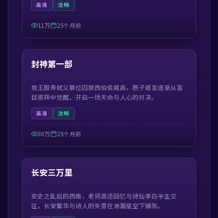
高清
流畅
11万
25个月前
99:42
最新
封神第一部
商王殷寿弑父篡位囚禁西伯侯姬昌，质子姬发逐渐从盲
目崇拜中觉醒，开启一场天命与人心的对决。
高清
流畅
30万
25个月前
55:29
最新
长安三万里
安史之乱后的西南，老将高适回忆与诗仙李白半生交
往，长安繁华与诗人的失意在浩瀚星空下铺陈。