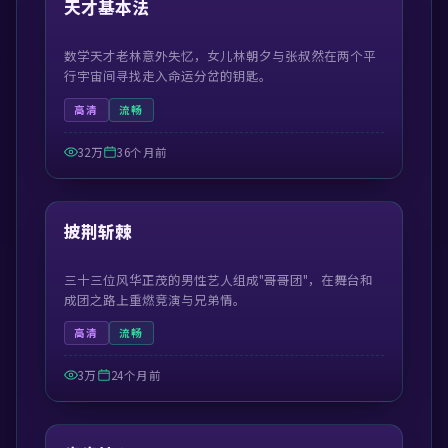
天才基本法
数学天才老林意外失忆，女儿林朝夕与张叔然在两个平
行宇宙间寻找走入命运分岔的钥匙。
高清
流畅
32万
36个月前
41:21
精选
披荆斩棘
三十三位风华正茂的男性艺人组成"哥哥团"，在舞台和
成团之路上重燃竞演与兄弟情。
高清
流畅
3万
24个月前
54:57
精选