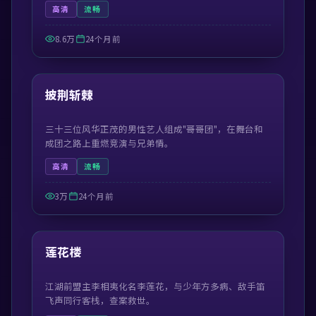
高清
流畅
8.6万
24个月前
41:21
最新
披荆斩棘
三十三位风华正茂的男性艺人组成"哥哥团"，在舞台和
成团之路上重燃竞演与兄弟情。
高清
流畅
3万
24个月前
44:30
最新
莲花楼
江湖前盟主李相夷化名李莲花，与少年方多病、敌手笛
飞声同行客栈，查案救世。