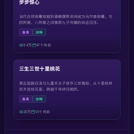
步步惊心
当代白领若曦穿越到清朝康熙年间成为马尔泰若曦，与
四阿哥、八阿哥之间情牵九子夺嫡的命运沉浮。
高清
流畅
9.4万
47个月前
42:31
精选
三生三世十里桃花
青丘狐族白浅与九重天太子夜华三世情劫，从十里桃林
到天宫桃花宴，跨越千年终归相伴。
高清
流畅
28万
55个月前