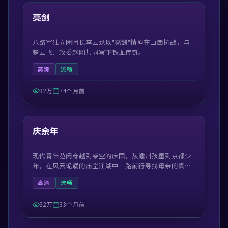
热门
亮剑
八路军独立团团长李云龙以"亮剑"精神在山西抗战，与
楚云飞、政委赵刚共同写下铁血传奇。
高清
流畅
32万
74个月前
50:59
热门
庆余年
现代青年范闲穿越到架空的庆国，从澹州孩童到京都少
年，在风云诡谲的庙堂江湖中一路前行寻找母亲的真
相。
高清
流畅
32万
33个月前
42:19