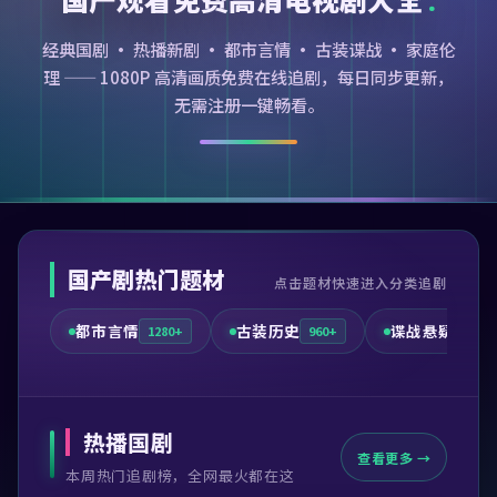
经典国剧 · 热播新剧 · 都市言情 · 古装谍战 · 家庭伦
理 —— 1080P 高清画质免费在线追剧，每日同步更新，
无需注册一键畅看。
国产剧热门题材
点击题材快速进入分类追剧
都市言情
古装历史
谍战悬疑
1280+
960+
720+
热播国剧
查看更多 →
本周热门追剧榜，全网最火都在这
99:41