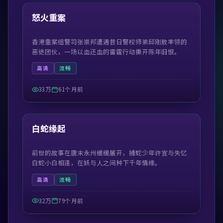
热门
怒火重案
香港重案组警司张崇邦遭遇昔日警校师弟邱刚敖率领的
恶徒团伙，一场以血还血的雷霆行动撕开陈年旧恨。
高清
流畅
33万
61个月前
52:03
热门
白蛇缘起
前世的故事在唐末永州缓缓展开，捕蛇少年许宣与失忆
白蛇小白相逢，在妖与人之间种下千年情缘。
高清
流畅
32万
79个月前
45:09