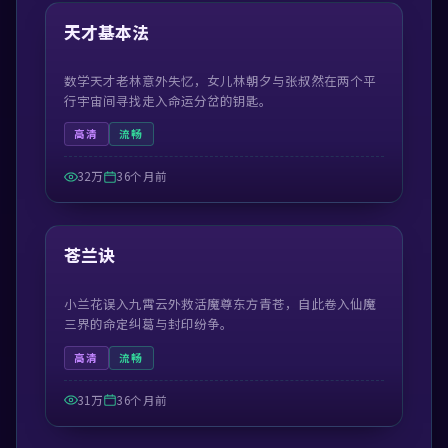
热门
天才基本法
数学天才老林意外失忆，女儿林朝夕与张叔然在两个平
行宇宙间寻找走入命运分岔的钥匙。
高清
流畅
32万
36个月前
54:48
热门
苍兰诀
小兰花误入九霄云外救活魔尊东方青苍，自此卷入仙魔
三界的命定纠葛与封印纷争。
高清
流畅
31万
36个月前
99:56