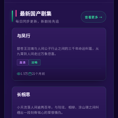
最新国产剧集
查看更多 →
每日同步更新，新剧抢先追
46:56
最新
与凤行
碧苍王沈璃与人间公子行止之间的三千年命运纠葛，从
九霄到人间走过万象悲喜。
高清
流畅
1.5万
21个月前
47:39
最新
长相思
小夭流落人间逾两百年，与玱玹、相柳、涂山璟之间纠
缠出一段刻骨铭心的爱恨情仇。