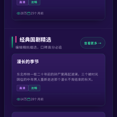
高清
流畅
28万
25个月前
经典国剧精选
查看更多 →
编辑精挑细选，口碑高分必追
52:42
精选
漫长的季节
东北桦林一桩二十年前的碎尸案再起波澜，三个被时光
困住的中年男人重新走进那个漫长不肯结束的秋天。
高清
流畅
14万
28个月前
49:38