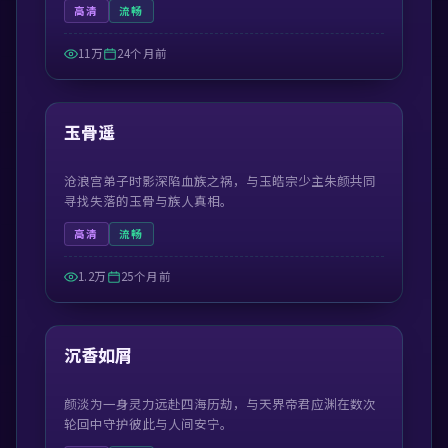
高清
流畅
11万
24个月前
55:13
最新
玉骨遥
沧浪宫弟子时影深陷血族之祸，与玉皓宗少主朱颜共同
寻找失落的玉骨与族人真相。
高清
流畅
1.2万
25个月前
45:05
最新
沉香如屑
颜淡为一身灵力远赴四海历劫，与天界帝君应渊在数次
轮回中守护彼此与人间安宁。