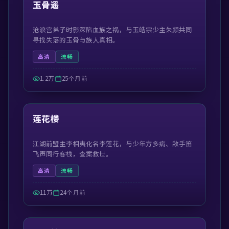
精选
玉骨遥
沧浪宫弟子时影深陷血族之祸，与玉皓宗少主朱颜共同
寻找失落的玉骨与族人真相。
高清
流畅
1.2万
25个月前
44:30
精选
莲花楼
江湖前盟主李相夷化名李莲花，与少年方多病、敌手笛
飞声同行客栈，查案救世。
高清
流畅
11万
24个月前
42:19
精选