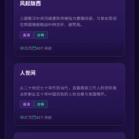
精选
风起陇西
三国蜀汉中央司闻曹陈恭被指为曹魏间谍，与挚友荀诩
在两国情报暗战中辨忠奸、破死局。
高清
流畅
25万
40个月前
41:50
精选
人世间
从二十世纪七十年代到当代，吉春周家三代人的悲欢离
合折射出五十年中国百姓的人世沧桑与家国情怀。
高清
流畅
27万
43个月前
55:13